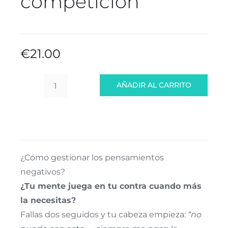
competición
€
21.00
AÑADIR AL CARRITO
Manejo
de
pensamientos
negativos
en
la
¿Cómo gestionar los pensamientos
competición
negativos?
cantidad
¿Tu mente juega en tu contra cuando más
la necesitas?
Fallas dos seguidos y tu cabeza empieza:
“no