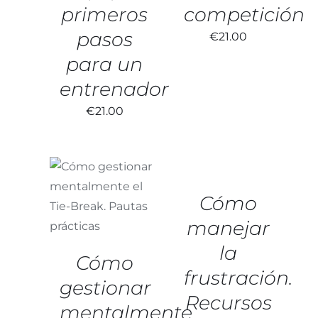
primeros
competición
pasos
€
21.00
para un
entrenador
€
21.00
AÑADIR
AL
CARRITO
/
AÑADIR AL
DETALLES
Cómo
CARRITO
/
DETALLES
manejar
la
Cómo
frustración.
gestionar
Recursos
mentalmente