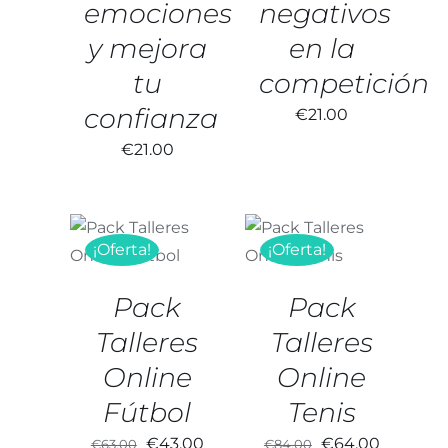
emociones
negativos
y mejora
en la
tu
competición
confianza
€
21.00
€
21.00
AÑADIR AL
AÑADIR AL
CARRITO
/
CARRITO
/
¡Oferta!
¡Oferta!
DETALLES
DETALLES
Pack
Pack
Talleres
Talleres
Online
Online
Fútbol
Tenis
El
El
El
El
€
43.00
€
64.00
€
63.00
€
84.00