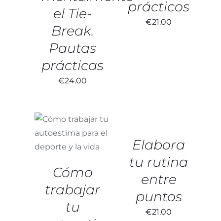
prácticos
el Tie-
€
21.00
Break.
Pautas
prácticas
€
24.00
AÑADIR
AL
CARRITO
AÑADIR AL
/
CARRITO
/
DETALLES
Elabora
DETALLES
tu rutina
Cómo
entre
trabajar
puntos
tu
€
21.00