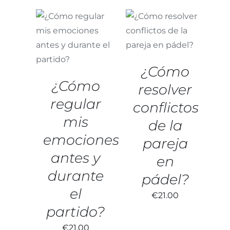
AÑADIR AL
AÑADIR AL
CARRITO
/
CARRITO
/
DETALLES
DETALLES
¿Cómo
¿Cómo
resolver
regular
conflictos
mis
de la
emociones
pareja
antes y
en
durante
pádel?
el
€
21.00
partido?
€
21.00