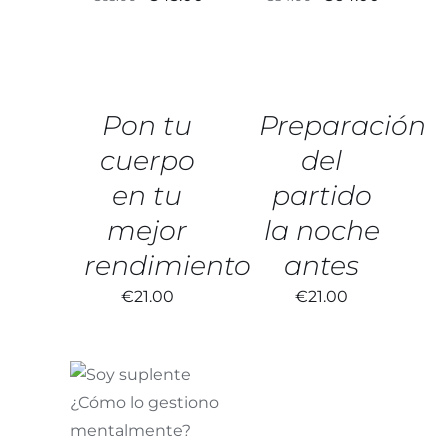
precio
precio
precio
precio
AÑADIR
AÑADIR
original
actual
original
actual
AL
AL
era:
es:
era:
es:
CARRITO
CARRITO
/
/
€63.00.
€43.00.
€84.00.
€64.00.
DETALLES
DETALLES
Pon tu
Preparación
cuerpo
del
en tu
partido
mejor
la noche
rendimiento
antes
€
21.00
€
21.00
AÑADIR AL
CARRITO
/
DETALLES