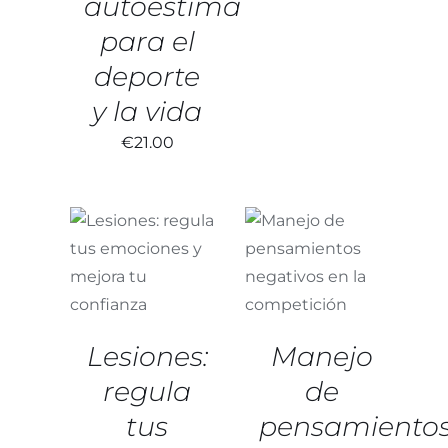
autoestima
para el
deporte
y la vida
€
21.00
AÑADIR AL
AÑADIR AL
CARRITO
/
CARRITO
/
DETALLES
DETALLES
Lesiones:
Manejo
regula
de
tus
pensamiento