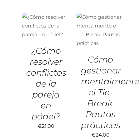
AÑADIR AL
AÑADIR AL
CARRITO
/
CARRITO
/
DETALLES
DETALLES
¿Cómo
Cómo
resolver
gestionar
conflictos
mentalmente
de la
el Tie-
pareja
Break.
en
Pautas
pádel?
prácticas
€
21.00
€
24.00