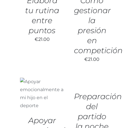
Elabora
Cómo
tu rutina
gestionar
entre
la
puntos
presión
en
€
21.00
competición
€
21.00
AÑADIR
AL
CARRITO
/
AÑADIR AL
DETALLES
Preparación
CARRITO
/
DETALLES
del
partido
Apoyar
la noche