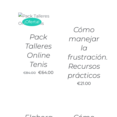
AÑADIR
AL
AÑADIR AL
CARRITO
CARRITO
/
¡Oferta!
/
DETALLES
DETALLES
Cómo
Pack
manejar
Talleres
la
Online
frustración.
Tenis
Recursos
El
El
€
64.00
€
84.00
prácticos
precio
precio
€
21.00
original
actual
era:
es:
AÑADIR
AÑADIR
AL
AL
€84.00.
€64.00.
CARRITO
CARRITO
/
/
DETALLES
DETALLES