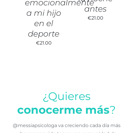
emocionalmente
antes
a mi hijo
€
21.00
en el
deporte
€
21.00
¿Quieres
conocerme más
?
@messiapsicologa va creciendo cada día más